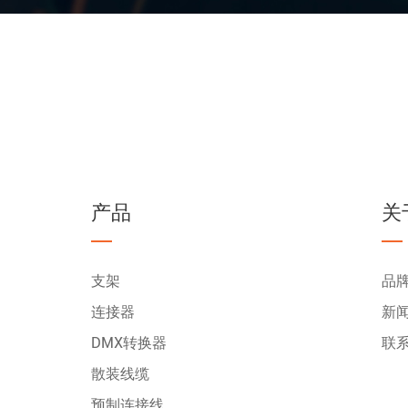
产品
关
支架
品
连接器
新
DMX转换器
联
散装线缆
预制连接线