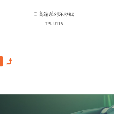
线
高端系列乐器线
TPIJJ116