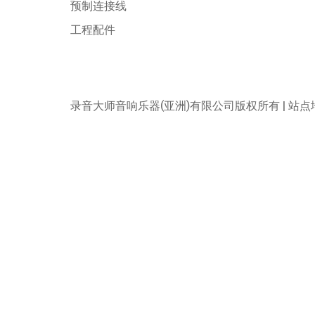
产品
关
支架
品
连接器
新
DMX转换器
联
散装线缆
预制连接线
工程配件
录音大师音响乐器(亚洲)有限公司版权所有 |
站点