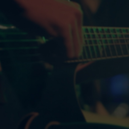
单X琴架
TKS01